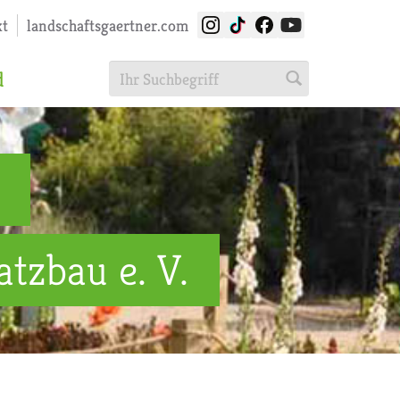
kt
landschaftsgaertner.com
d
tzbau e. V.