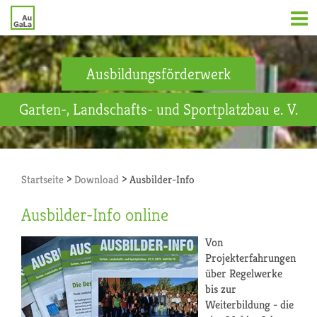
Ausbildungsförderwerk
Garten-, Landschafts- und Sportplatzbau e. V.
>
>
Startseite
Download
Ausbilder-Info
Ausbilder-Info online
Von
Projekterfahrungen
über Regelwerke
bis zur
Weiterbildung - die