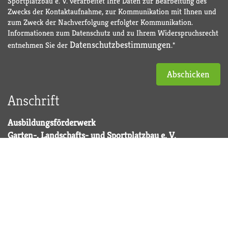
Sportplatzbau e. V. verarbeitet Ihre Daten zur Bearbeitung des
Zwecks der Kontaktaufnahme, zur Kommunikation mit Ihnen und
zum Zweck der Nachverfolgung erfolgter Kommunikation.
Informationen zum Datenschutz und zu Ihrem Widerspruchsrecht
Datenschutzbestimmungen
entnehmen Sie der
.*
Abschicken
Anschrift
Ausbildungsförderwerk
Garten-, Landschafts- und Sportplatzbau e. V.
Alexander-von-Humboldt-Str. 4
53604 Bad Honnef
Tel.: 02224 7707-0
Fax: 02224 7707-77
Folge uns